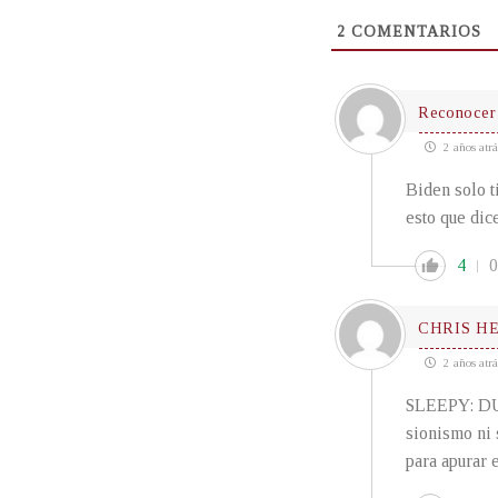
2
COMENTARIOS
Reconocer 
2 años atrá
Biden solo t
esto que dic
4
0
CHRIS H
2 años atrá
SLEEPY: D
sionismo ni 
para apurar 