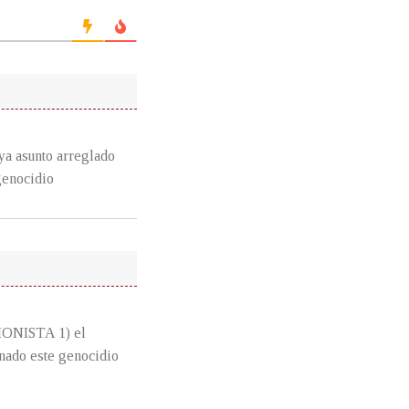
ya asunto arreglado
genocidio
NISTA 1) el
enado este genocidio