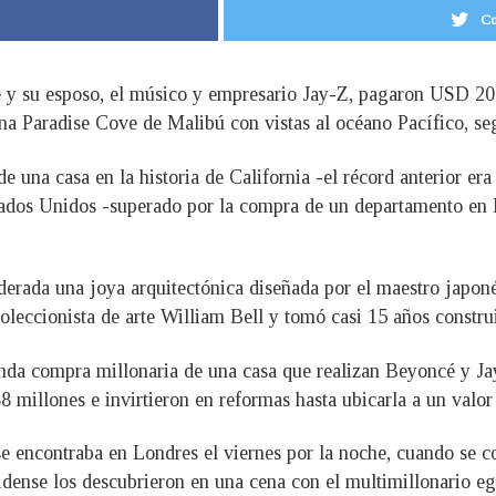
Co
é y su esposo, el músico y empresario Jay-Z, pagaron USD 2
ona Paradise Cove de Malibú con vistas al océano Pacífico, s
 de una casa en la historia de California -el récord anterior 
stados Unidos -superado por la compra de un departamento e
iderada una joya arquitectónica diseñada por el maestro japo
coleccionista de arte William Bell y tomó casi 15 años constru
unda compra millonaria de una casa que realizan Beyoncé y J
millones e invirtieron en reformas hasta ubicarla a un valo
e encontraba en Londres el viernes por la noche, cuando se c
nidense los descubrieron en una cena con el multimillonario eg