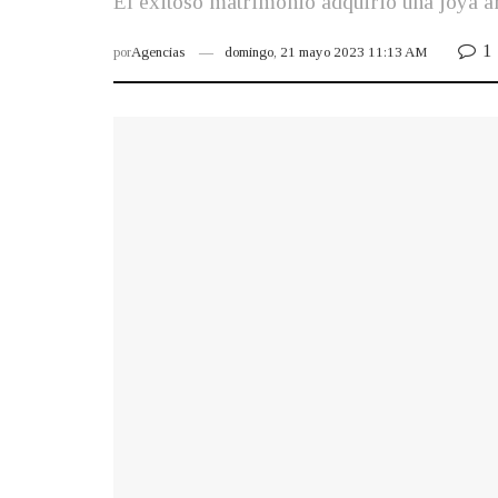
El exitoso matrimonio adquirió una joya ar
1
por
Agencias
domingo, 21 mayo 2023 11:13 AM