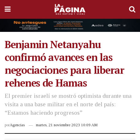
Benjamin Netanyahu
confirmó avances en las
negociaciones para liberar
rehenes de Hamas
El premier israelí se mostró optimista durante una
visita a una base militar en el norte del país:
“Estamos haciendo progresos”
por
Agencias
martes, 21 noviembre 2023 10:09 AM