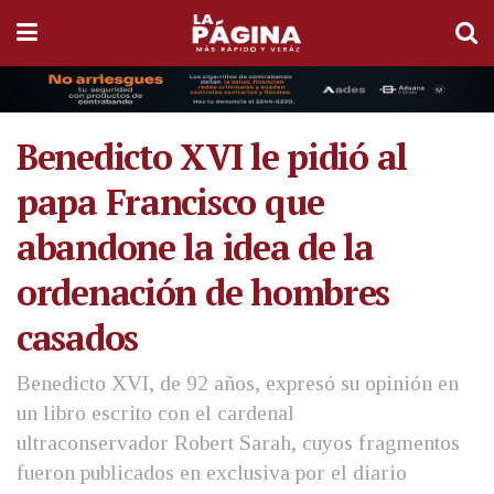
Benedicto XVI le pidió al
papa Francisco que
abandone la idea de la
ordenación de hombres
casados
Benedicto XVI, de 92 años, expresó su opinión en
un libro escrito con el cardenal
ultraconservador Robert Sarah, cuyos fragmentos
fueron publicados en exclusiva por el diario