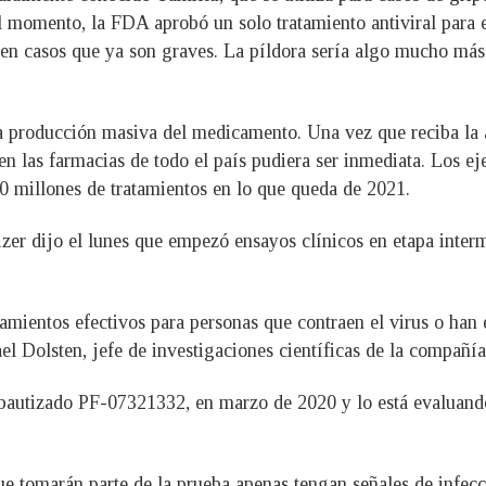
el momento, la FDA aprobó un solo tratamiento antiviral para 
 en casos que ya son graves. La píldora sería algo mucho más 
la producción masiva del medicamento. Una vez que reciba la 
ón en las farmacias de todo el país pudiera ser inmediata. Los 
10 millones de tratamientos en lo que queda de 2021.
izer dijo el lunes que empezó ensayos clínicos en etapa interm
tamientos efectivos para personas que contraen el virus o han
l Dolsten, jefe de investigaciones científicas de la compañía
 bautizado PF-07321332, en marzo de 2020 y lo está evaluando
que tomarán parte de la prueba apenas tengan señales de infec