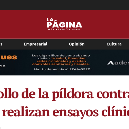
as
Empresarial
Opinión
Cultura
llo de la píldora cont
 realizan ensayos clíni
1