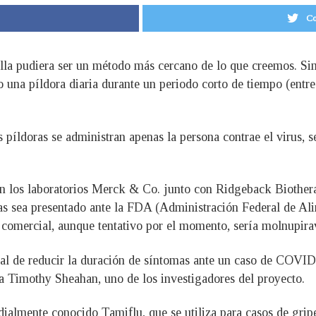
Co
la pudiera ser un método más cercano de lo que creemos. Simi
o una píldora diaria durante un periodo corto de tiempo (entr
s píldoras se administran apenas la persona contrae el virus, s
on los laboratorios Merck & Co. junto con Ridgeback Biother
s sea presentado ante la FDA (Administración Federal de Alim
comercial, aunque tentativo por el momento, sería molnupirav
cial de reducir la duración de síntomas ante un caso de COVID
ba Timothy Sheahan, uno de los investigadores del proyecto.
lmente conocido Tamiflu, que se utiliza para casos de gripe,