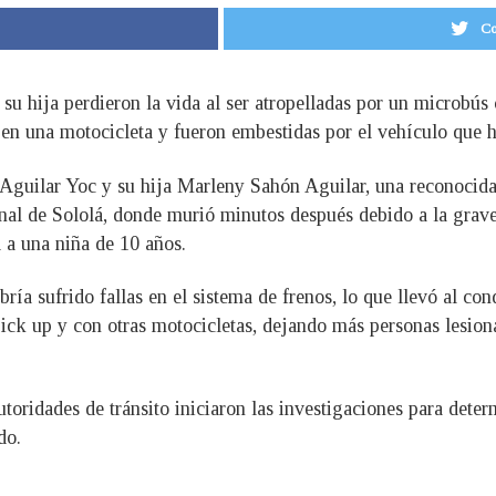
Co
u hija perdieron la vida al ser atropelladas por un microbús 
n una motocicleta y fueron embestidas por el vehículo que ha
Aguilar Yoc y su hija Marleny Sahón Aguilar, una reconocida 
nal de Sololá, donde murió minutos después debido a la graved
d a una niña de 10 años.
ía sufrido fallas en el sistema de frenos, lo que llevó al cond
pick up y con otras motocicletas, dejando más personas lesion
toridades de tránsito iniciaron las investigaciones para determ
do.