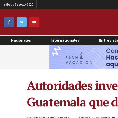
sábado 8 agosto, 2026
Nacionales
Internacionales
Entrevist
Autoridades inves
Guatemala que de
por
Redacción Diario La Página
domingo, 16 noviembre 202