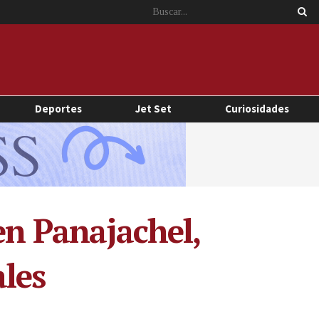
Deportes
Jet Set
Curiosidades
en Panajachel,
les