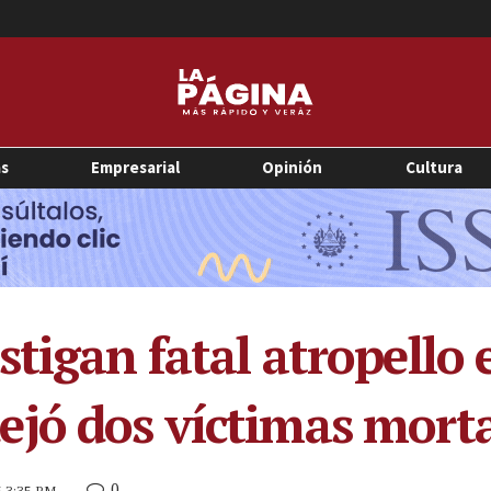
as
Empresarial
Opinión
Cultura
tigan fatal atropello 
jó dos víctimas morta
0
5 3:35 PM