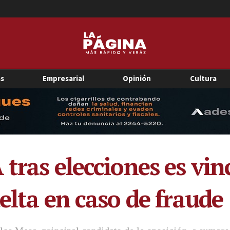
as
Empresarial
Opinión
Cultura
tras elecciones es vin
elta en caso de fraude