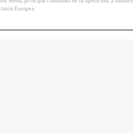
os Mesa, principal candidato de la oposición, a sumarse
 Unión Europea.
1