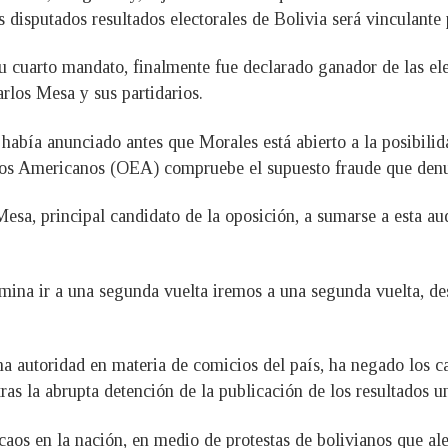
 disputados resultados electorales de Bolivia será vinculante p
u cuarto mandato, finalmente fue declarado ganador de las el
rlos Mesa y sus partidarios.
abía anunciado antes que Morales está abierto a la posibilid
dos Americanos (OEA) compruebe el supuesto fraude que denun
esa, principal candidato de la oposición, a sumarse a esta audi
mina ir a una segunda vuelta iremos a una segunda vuelta, de
 autoridad en materia de comicios del país, ha negado los ca
as la abrupta detención de la publicación de los resultados un
caos en la nación, en medio de protestas de bolivianos que al