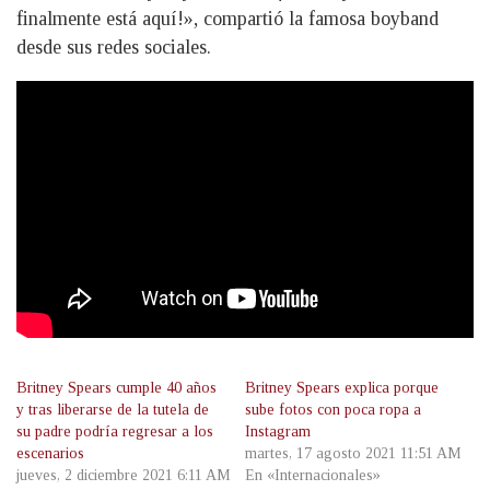
finalmente está aquí!», compartió la famosa boyband
desde sus redes sociales.
Britney Spears cumple 40 años
Britney Spears explica porque
y tras liberarse de la tutela de
sube fotos con poca ropa a
su padre podría regresar a los
Instagram
escenarios
martes, 17 agosto 2021 11:51 AM
jueves, 2 diciembre 2021 6:11 AM
En «Internacionales»