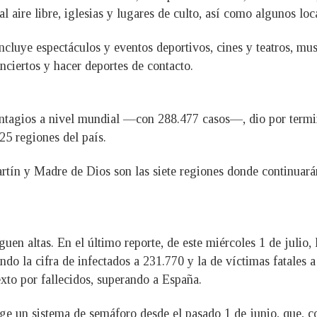
al aire libre, iglesias y lugares de culto, así como algunos lo
incluye espectáculos y eventos deportivos, cines y teatros, mus
onciertos y hacer deportes de contacto.
contagios a nivel mundial —con 288.477 casos—, dio por term
25 regiones del país.
ín y Madre de Dios son las siete regiones donde continuarán l
uen altas. En el último reporte, de este miércoles 1 de julio,
do la cifra de infectados a 231.770 y la de víctimas fatales a 
to por fallecidos, superando a España.
ige un sistema de semáforo desde el pasado 1 de junio, que, co