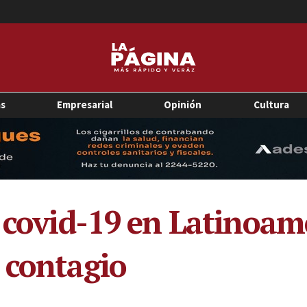
as
Empresarial
Opinión
Cultura
l covid-19 en Latinoam
 contagio