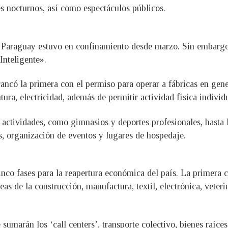
es nocturnos, así como espectáculos públicos.
ón, Paraguay estuvo en confinamiento desde marzo. Sin embarg
nteligente».
rancó la primera con el permiso para operar a fábricas en gene
ura, electricidad, además de permitir actividad física individu
s actividades, como gimnasios y deportes profesionales, hasta l
es, organización de eventos y lugares de hospedaje.
nco fases para la reapertura económica del país. La primera 
as de la construcción, manufactura, textil, electrónica, veteri
 sumarán los ‘call centers’, transporte colectivo, bienes raíces,