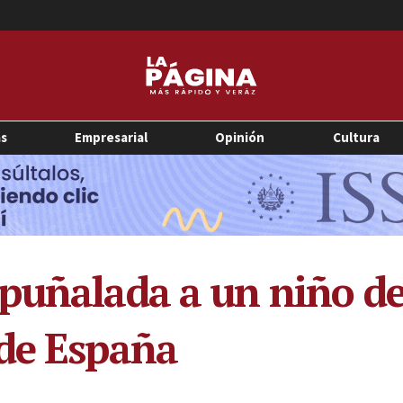
as
Empresarial
Opinión
Cultura
puñalada a un niño de
 de España