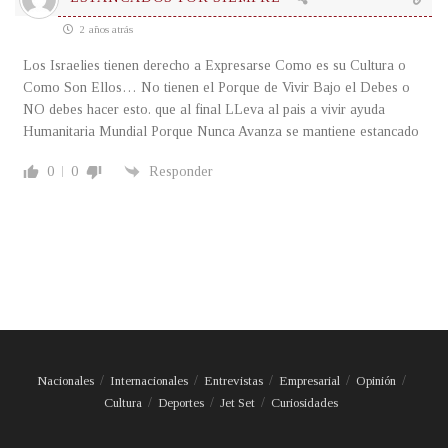
2 años atrás
Los Israelies tienen derecho a Expresarse Como es su Cultura o
Como Son Ellos… No tienen el Porque de Vivir Bajo el Debes o
NO debes hacer esto. que al final LLeva al pais a vivir ayuda
Humanitaria Mundial Porque Nunca Avanza se mantiene estancado
0
0
Responder
Nacionales
Internacionales
Entrevistas
Empresarial
Opinión
Cultura
Deportes
Jet Set
Curiosidades