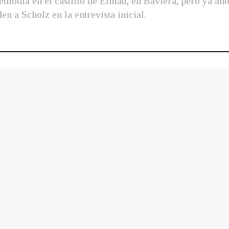
diodía en el castillo de Elmau, en Baviera, pero ya ant
 a Scholz en la entrevista inicial.