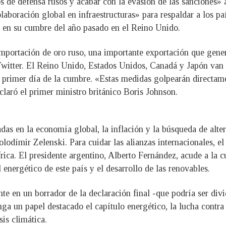
s de defensa rusos y acabar con la evasión de las sanciones» 
aboración global en infraestructuras» para respaldar a los paí
r en su cumbre del año pasado en el Reino Unido.
importación de oro ruso, una importante exportación que gene
witter. El Reino Unido, Estados Unidos, Canadá y Japón van a
l primer día de la cumbre. «Estas medidas golpearán directame
claró el primer ministro británico Boris Johnson.
das en la economía global, la inflación y la búsqueda de alte
olodímir Zelenski. Para cuidar las alianzas internacionales, e
rica. El presidente argentino, Alberto Fernández, acude a la c
energético de este país y el desarrollo de las renovables.
e en un borrador de la declaración final -que podría ser divid
nga un papel destacado el capítulo energético, la lucha contra
sis climática.