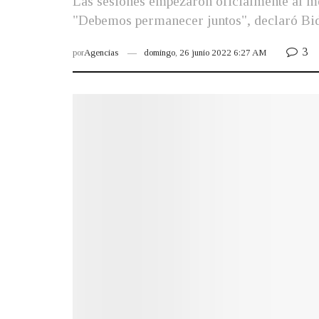
Las sesiones empezaron oficialmente al me
"Debemos permanecer juntos", declaró Biden
3
por
Agencias
domingo, 26 junio 2022 6:27 AM