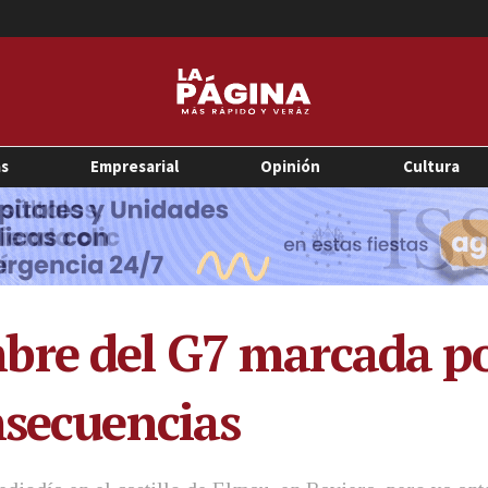
as
Empresarial
Opinión
Cultura
re del G7 marcada po
nsecuencias