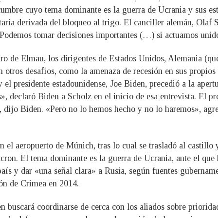
cumbre cuyo tema dominante es la guerra de Ucrania y sus est
aria derivada del bloqueo al trigo. El canciller alemán, Olaf 
 «Podemos tomar decisiones importantes (…) si actuamos unid
varo de Elmau, los dirigentes de Estados Unidos, Alemania (que
n otros desafíos, como la amenaza de recesión en sus propios 
el presidente estadounidense, Joe Biden, precedió a la apertur
declaró Biden a Scholz en el inicio de esa entrevista. El pr
, dijo Biden. «Pero no lo hemos hecho y no lo haremos», agr
 el aeropuerto de Múnich, tras lo cual se trasladó al castillo
ron. El tema dominante es la guerra de Ucrania, ante el que 
 país y dar «una señal clara» a Rusia, según fuentes gubernam
ión de Crimea en 2014.
 buscará coordinarse de cerca con los aliados sobre priorida