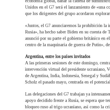
economía global, dañar la cadena de suministro
Unidos en el G7 será el lanzamiento de «una col
que los dirigentes del grupo acordaron explora
«Juntos, el G7 anunciaremos la prohibición la 
Rusia», ha hecho saber Biden en su cuenta de T
anunció por su parte el gobierno británico en e
centro de la maquinaria de guerra de Putin», de
Argentina, entre los países invitados
A las primeras sesiones de este domingo, centra
intervención virtual del presidente ucraniano, V
de Argentina, India, Indonesia, Senegal y Sudáf
Scholz el pasado mayo, centrada en el potencial 
Las delegaciones del G7 trabajan ya intensament
apoyo decidido frente a Rusia, se espera que te
bloqueo ruso al trigo ucraniano, así como la cri