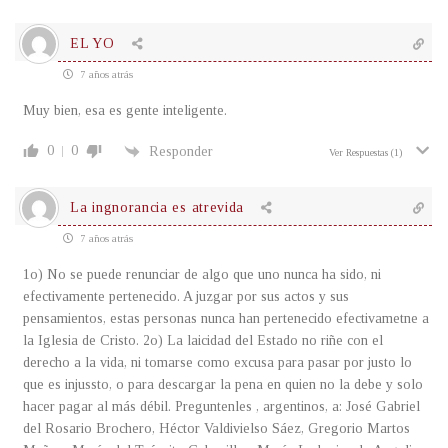
EL YO
7 años atrás
Muy bien, esa es gente inteligente.
0
0
Responder
Ver Respuestas
(1)
La ingnorancia es atrevida
7 años atrás
1o) No se puede renunciar de algo que uno nunca ha sido, ni
efectivamente pertenecido. A juzgar por sus actos y sus
pensamientos, estas personas nunca han pertenecido efectivametne a
la Iglesia de Cristo. 2o) La laicidad del Estado no riñe con el
derecho a la vida, ni tomarse como excusa para pasar por justo lo
que es injussto, o para descargar la pena en quien no la debe y solo
hacer pagar al más débil. Preguntenles , argentinos, a: José Gabriel
del Rosario Brochero, Héctor Valdivielso Sáez, Gregorio Martos