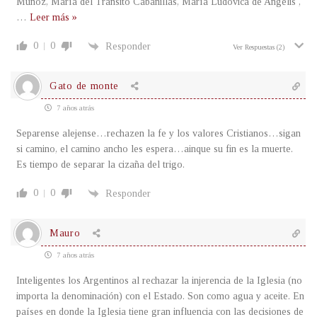
Muñoz, María del Tránsito Cabanillas, María Ludovica de Angelis ,
…
Leer más »
0
0
Responder
Ver Respuestas
(2)
Gato de monte
7 años atrás
Separense alejense…rechazen la fe y los valores Cristianos…sigan
si camino, el camino ancho les espera…ainque su fin es la muerte.
Es tiempo de separar la cizaña del trigo.
0
0
Responder
Mauro
7 años atrás
Inteligentes los Argentinos al rechazar la injerencia de la Iglesia (no
importa la denominación) con el Estado. Son como agua y aceite. En
países en donde la Iglesia tiene gran influencia con las decisiones de