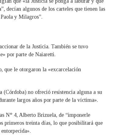
xigían que «la Justicia se ponga a laburar y que
, decían algunos de los carteles que tienen las
 Paola y Milagros”.
ccionar de la Justicia. También se tuvo
» por parte de Naiaretti.
, que le otorgaron la «excarcelación
da (Córdoba) no ofreció resistencia alguna a su
urante largos años por parte de la víctima».
ías N° 4, Alberto Brizuela, de “imponerle
s primeros treinta días, lo que posibilitará que
 entorpecida».