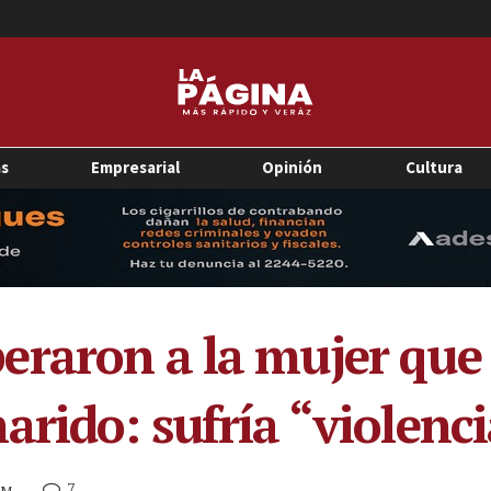
as
Empresarial
Opinión
Cultura
eraron a la mujer que
arido: sufría “violenc
7
PM