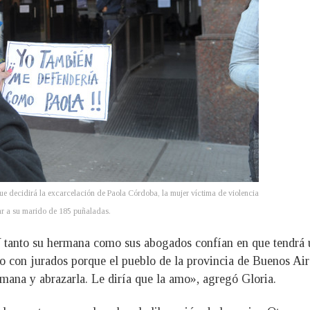
e decidirá la excarcelación de Paola Córdoba, la mujer víctima de violencia
r a su marido de 185 puñaladas.
. Y tanto su hermana como sus abogados confían en que tendrá
cio con jurados porque el pueblo de la provincia de Buenos Aire
rmana y abrazarla. Le diría que la amo», agregó Gloria.