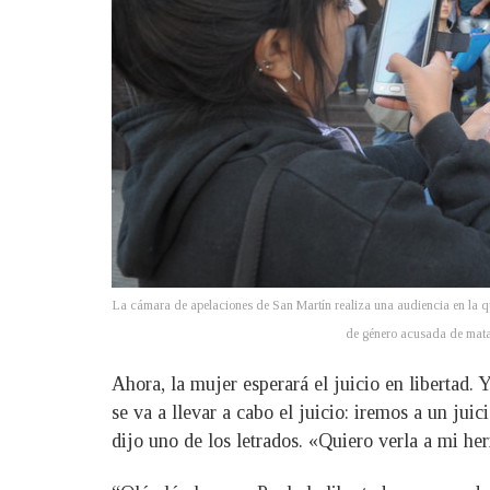
La cámara de apelaciones de San Martín realiza una audiencia en la qu
de género acusada de mata
Ahora, la mujer esperará el juicio en libertad
se va a llevar a cabo el juicio: iremos a un jui
dijo uno de los letrados. «Quiero verla a mi he