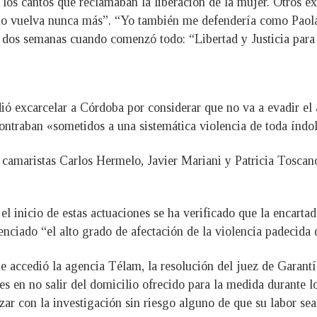
e los cantos que reclamaban la liberación de la mujer. Otros e
 no vuelva nunca más”. “Yo también me defendería como Paola”
 dos semanas cuando comenzó todo: “Libertad y Justicia para
 excarcelar a Córdoba por considerar que no va a evadir el a
ontraban «sometidos a una sistemática violencia de toda índole
camaristas Carlos Hermelo, Javier Mariani y Patricia Toscano
el inicio de estas actuaciones se ha verificado que la encarta
ciado “el alto grado de afectación de la violencia padecida d
ue accedió la agencia Télam, la resolución del juez de Garant
es en no salir del domicilio ofrecido para la medida durante lo
zar con la investigación sin riesgo alguno de que su labor sea