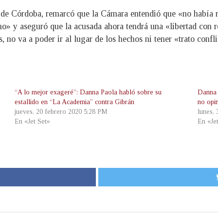
es de Córdoba, remarcó que la Cámara entendió que «no había 
o» y aseguró que la acusada ahora tendrá una «libertad con re
, no va a poder ir al lugar de los hechos ni tener «trato confl
“A lo mejor exageré”: Danna Paola habló sobre su
Danna 
estallido en “La Academia” contra Gibrán
no opi
jueves, 20 febrero 2020 5:28 PM
lunes,
En «Jet Set»
En «Je