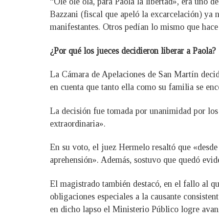
“Olé olé ola, para Paola la libertad», era uno d
Bazzani (fiscal que apeló la excarcelación) ya
manifestantes. Otros pedían lo mismo que hace
¿Por qué los jueces decidieron liberar a Paola?
La Cámara de Apelaciones de San Martín decidió
en cuenta que tanto ella como su familia se enc
La decisión fue tomada por unanimidad por los 
extraordinaria».
En su voto, el juez Hermelo resaltó que «desde 
aprehensión». Además, sostuvo que quedó eviden
El magistrado también destacó, en el fallo al q
obligaciones especiales a la causante consistent
en dicho lapso el Ministerio Público logre avan