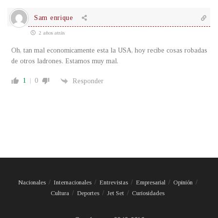
Sam enrique
2 años atrás
Oh, tan mal economicamente esta la USA, hoy recibe cosas robadas
de otros ladrones. Estamos muy mal.
1
0
Responder
Nacionales
Internacionales
Entrevistas
Empresarial
Opinión
Cultura
Deportes
Jet Set
Curiosidades