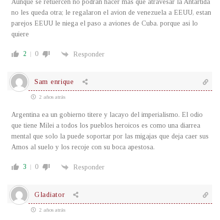
Aunque se retuercen no podrán hacer mas que atravesar la Antártida
no les queda otra; le regalaron el avion de venezuela a EEUU, estan
parejos EEUU le niega el paso a aviones de Cuba. porque asi lo
quiere
2
0
Responder
Sam enrique
2 años atrás
Argentina ea un gobierno titere y lacayo del imperialismo. El odio
que tiene Milei a todos los pueblos heroicos es como una diarrea
mental que solo la puede soportar por las migajas que deja caer sus
Amos al suelo y los recoje con su boca apestosa.
3
0
Responder
Gladiator
2 años atrás