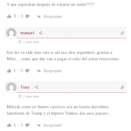
Y que esperaban después de robarse un avión?????
3
0
Responder
manuel
2 años atrás
hoy les va salir mas caro ir ala usa alos argentinos. gracias a
Milei… como que ahy van a pagar el robo del avion venezolano
1
0
Responder
Tony
2 años atrás
Mileydi..como ye llames careloco..sos un facista derechista
lamebotas de Trump y el imperio Yankee..das asco payaso..
1
0
Responder