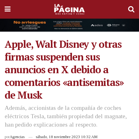
Apple, Walt Disney y otras
firmas suspenden sus
anuncios en X debido a
comentarios «antisemitas»
de Musk
Además, accionistas de la compañía de coches
eléctricos Tesla, también propiedad del magnate,
han pedido explicaciones al respecto.
por
Agencias
sábado, 18 noviembre 2023 10:32 AM