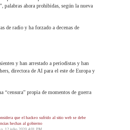
z”, palabras ahora prohibidas, según la nueva
as de radio y ha forzado a decenas de
sienten y han arrestado a periodistas y han
rs, directora de AI para el este de Europa y
na “censura” propia de momentos de guerra
nsidera que el hackeo sufrido al sitio web se debe
encias hechas al gobierno
o, 12 julio 2020 4:01 PM