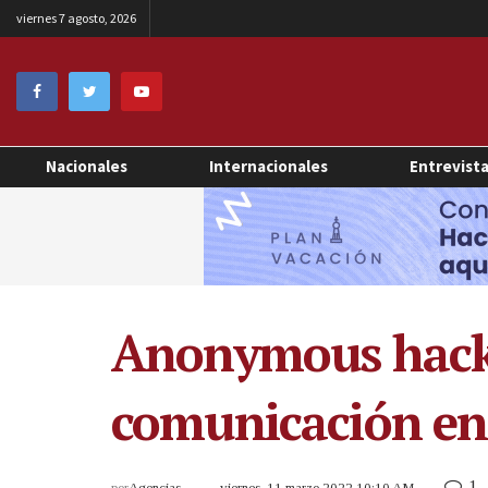
viernes 7 agosto, 2026
Nacionales
Internacionales
Entrevist
Anonymous hacke
comunicación en R
1
por
Agencias
viernes, 11 marzo 2022 10:10 AM