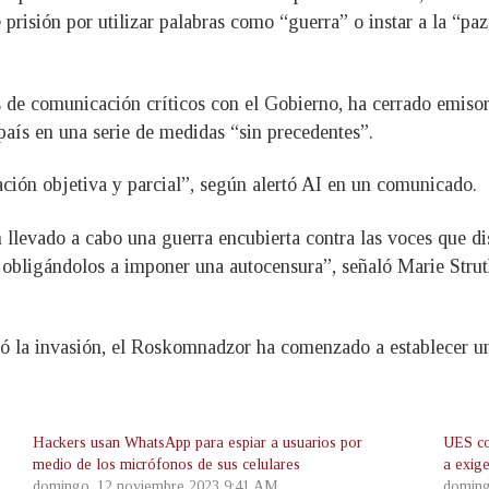
 prisión por utilizar palabras como “guerra” o instar a la “pa
de comunicación críticos con el Gobierno, ha cerrado emisor
 país en una serie de medidas “sin precedentes”.
ción objetiva y parcial”, según alertó AI en un comunicado.
 llevado a cabo una guerra encubierta contra las voces que di
bligándolos a imponer una autocensura”, señaló Marie Struthe
zó la invasión, el Roskomnadzor ha comenzado a establecer u
Hackers usan WhatsApp para espiar a usuarios por
UES co
medio de los micrófonos de sus celulares
a exig
domingo, 12 noviembre 2023 9:41 AM
doming