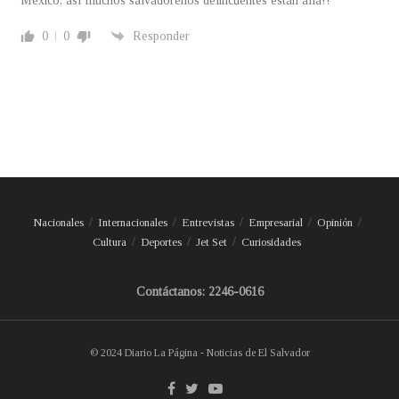
México, así muchos salvadoreños delincuentes están allá!!
0
0
Responder
Nacionales
Internacionales
Entrevistas
Empresarial
Opinión
Cultura
Deportes
Jet Set
Curiosidades
Contáctanos: 2246-0616
© 2024 Diario La Página - Noticias de El Salvador