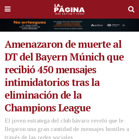
Amenazaron de muerte al
DT del Bayern Múnich que
recibió 450 mensajes
intimidatorios tras la
eliminación de la
Champions League
El joven estratega del club bávaro reveló que le
llegaron una gran cantidad de mensajes hostiles a
través de las redes sociales