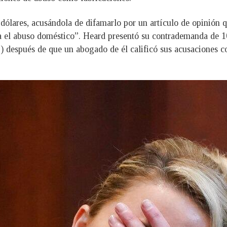
lares, acusándola de difamarlo por un artículo de opinión qu
 el abuso doméstico”. Heard presentó su contrademanda de 100
e”) después de que un abogado de él calificó sus acusaciones