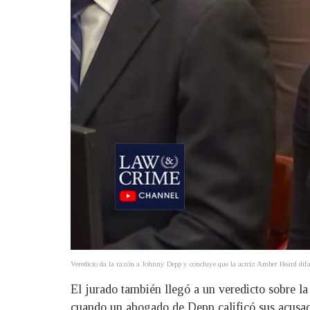
Veredicto da la razón a Johnny Depp y concluye que la actriz Amber Heard di
El jurado también llegó a un veredicto sobre 
cuando un abogado de Depp calificó sus acusac