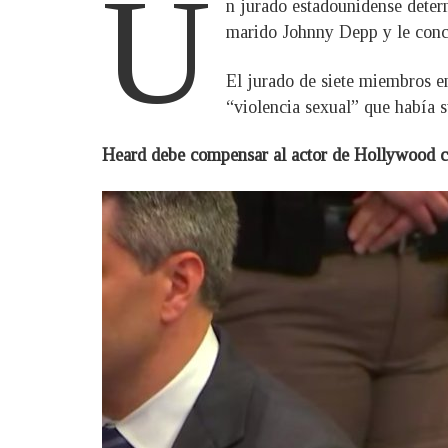
U
n jurado estadounidense deter
marido Johnny Depp y le conce
El jurado de siete miembros e
“violencia sexual” que había 
Heard debe compensar al actor de Hollywood co