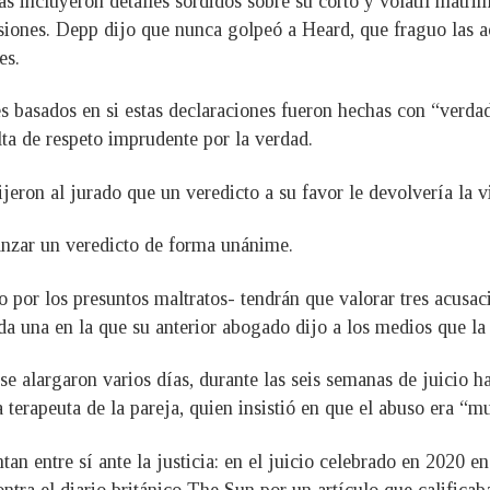
as incluyeron detalles sórdidos sobre su corto y volátil matri
iones. Depp dijo que nunca golpeó a Heard, que fraguo las ac
es.
 basados en si estas declaraciones fueron hechas con “verdad
lta de respeto imprudente por la verdad.
eron al jurado que un veredicto a su favor le devolvería la vi
canzar un veredicto de forma unánime.
o por los presuntos maltratos- tendrán que valorar tres acusa
ida una en la que su anterior abogado dijo a los medios que la 
alargaron varios días, durante las seis semanas de juicio ha
 terapeuta de la pareja, quien insistió en que el abuso era “m
an entre sí ante la justicia: en el juicio celebrado en 2020 e
ontra el diario británico The Sun por un artículo que calificab