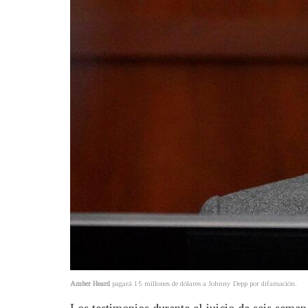
Amber
Heard
pagará 15 millones de dólares a Johnny Depp por difamación.