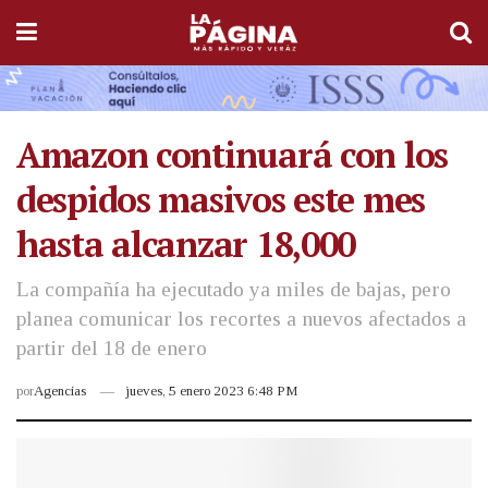
Amazon continuará con los
despidos masivos este mes
hasta alcanzar 18,000
La compañía ha ejecutado ya miles de bajas, pero
planea comunicar los recortes a nuevos afectados a
partir del 18 de enero
por
Agencias
jueves, 5 enero 2023 6:48 PM