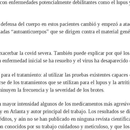
con enfermedades potencialmente debilitantes como el lupus y
defensa del cuerpo en estos pacientes cambió y empezó a ataca
das “autoanticuerpos” que se dirigen contra el material genét
acerbar la covid severa. También puede explicar por qué los
enfermedad inicial se ha resuelto y el virus ha desaparecido 
ara el tratamiento: al utilizar las pruebas existentes capaces
se de los tratamientos que se utilizan para el lupus y la artri
uyen la frecuencia y la severidad de los brotes.
on mayor intensidad algunos de los medicamentos más agresiv
 Atlanta y autor principal del trabajo. Los resultados se die
éditos, y aún no se han publicado en ninguna revista científica
on conocidos por su trabajo cuidadoso y meticuloso, y que lo