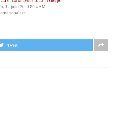
ecta el coronavirus todo el cuerpo
o, 12 julio 2020 8:14 AM
ternacionales»
Tweet