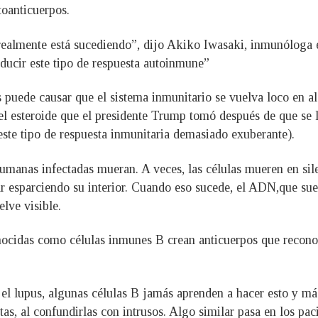
oanticuerpos.
realmente está sucediendo”, dijo Akiko Iwasaki, inmunóloga e
ducir este tipo de respuesta autoinmune”
 puede causar que el sistema inmunitario se vuelva loco en a
l esteroide que el presidente Trump tomó después de que se l
 este tipo de respuesta inmunitaria demasiado exuberante).
 humanas infectadas mueran. A veces, las células mueren en si
ar esparciendo su interior. Cuando eso sucede, el ADN,que sue
elve visible.
conocidas como células inmunes B crean anticuerpos que recono
l lupus, algunas células B jamás aprenden a hacer esto y má
as, al confundirlas con intrusos. Algo similar pasa en los pa