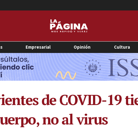
as
Empresarial
Opinión
Cultura
ientes de COVID-19 ti
uerpo, no al virus