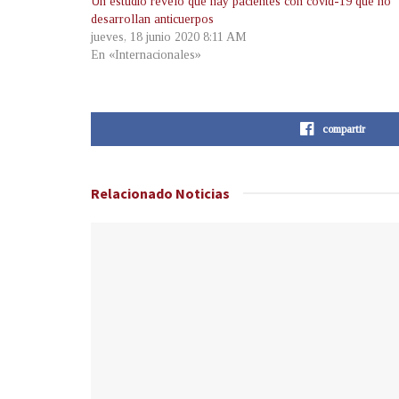
Un estudio reveló que hay pacientes con covid-19 que no
desarrollan anticuerpos
jueves, 18 junio 2020 8:11 AM
En «Internacionales»
compartir
Relacionado
Noticias