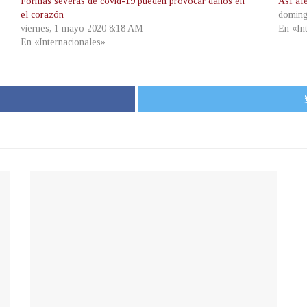
Formas severas de covid-19 pueden provocar daños en
Así af
el corazón
doming
viernes, 1 mayo 2020 8:18 AM
En «In
En «Internacionales»