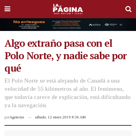
Algo extraño pasa con el
Polo Norte, y nadie sabe por
qué
El Polo Norte se está alejando de Canadá a una
velocidad de 55 kilómetros al año. El fenómeno,
que todavía carece de explicación, está dificultando
ya la navegación.
por
Agencias
sábado, 12 enero 2019 8:36 AM