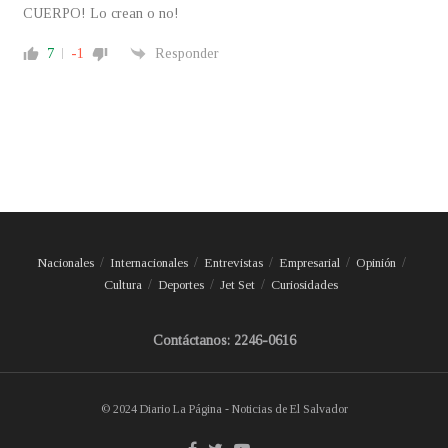
CUERPO! Lo crean o no!
7
-1
Responder
Nacionales
Internacionales
Entrevistas
Empresarial
Opinión
Cultura
Deportes
Jet Set
Curiosidades
Contáctanos: 2246-0616
© 2024 Diario La Página - Noticias de El Salvador