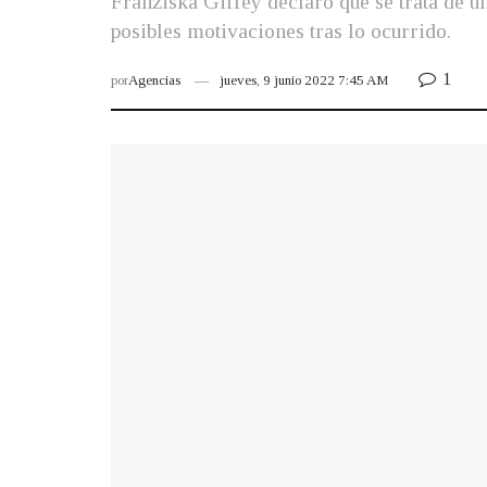
Franziska Giffey declaró que se trata de u
posibles motivaciones tras lo ocurrido.
1
por
Agencias
jueves, 9 junio 2022 7:45 AM