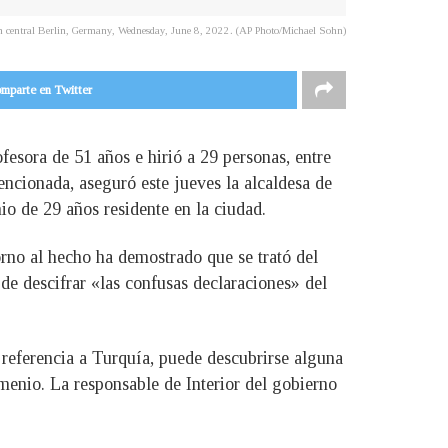
le in central Berlin, Germany, Wednesday, June 8, 2022. (AP Photo/Michael Sohn)
mparte en Twitter
ofesora de 51 años e hirió a 29 personas, entre
encionada, aseguró este jueves la alcaldesa de
o de 29 años residente en la ciudad.
orno al hecho ha demostrado que se trató del
de descifrar «las confusas declaraciones» del
 referencia a Turquía, puede descubrirse alguna
menio. La responsable de Interior del gobierno