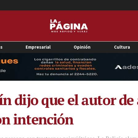
as
Empresarial
Opinión
Cultura
ín dijo que el autor de
on intención