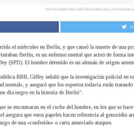
A car has crashed into a store after crashing into a crowd of peop
Co
urrido el miércoles en Berlín, y que causó la muerte de una pr
visitaban Berlín, es un enfermo mental que actuó de forma int
ffey (SPD). El hombre detenido es un alemán de origen armeni
ública RBB, Giffey señaló que la investigación policial en t
d mental», y aseguró que los expertos todavía están tratando 
un día negro en la historia de Berlín”.
que se encontraron en el coche del hombre, en los que se hace
el asegura que estos papeles hacen referencia al genocidio ar
allazgo de una «confesión» o carta anunciado ataques.