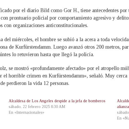
icado por el diario Bild como Gor H., tiene antecedentes por t
on prontuario policial por comportamiento agresivo y delitos
s con organizaciones anticonstitucionales.
 del miércoles, el hombre se subió a la acera a toda velocid
zona de Kurfürstendamm. Luego avanzó otros 200 metros, para v
ntes lo retuvieron hasta que llegó la policía.
holz, se mostró «profundamente afectado» por el atropello múlt
 el horrible crimen en Kurfürstendamm», señaló. Muy cerca d
de perdieron la vida 12 personas.
Alcaldesa de Los Angeles despide a la jefa de bomberos
Alcald
sábado, 22 febrero 2025 8:30 AM
alianza
En «Internacionales»
sábado
En «Na