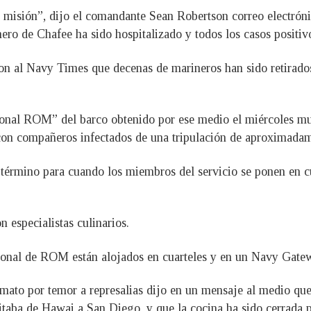
misión”, dijo el comandante Sean Robertson correo electrónico
ro de Chafee ha sido hospitalizado y todos los casos positivo
ron al Navy Times que decenas de marineros han sido retirados
onal ROM” del barco obtenido por ese medio el miércoles mu
 con compañeros infectados de una tripulación de aproximada
 término para cuando los miembros del servicio se ponen en c
n especialistas culinarios.
rsonal de ROM están alojados en cuarteles y en un Navy Gate
mato por temor a represalias dijo en un mensaje al medio que 
sitaba de Hawai a San Diego, y que la cocina ha sido cerra