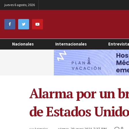
jueves 6 agosto, 2026
Nacionales
Internacionales
Entrevist
Alarma por un br
de Estados Unido
0
por
Agencias
viernes, 29 enero 2021 7:37 PM