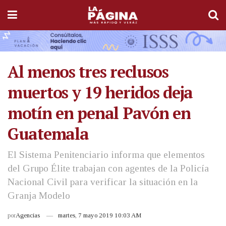
Al menos tres reclusos
muertos y 19 heridos deja
motín en penal Pavón en
Guatemala
El Sistema Penitenciario informa que elementos
del Grupo Élite trabajan con agentes de la Policía
Nacional Civil para verificar la situación en la
Granja Modelo
por
Agencias
martes, 7 mayo 2019 10:03 AM