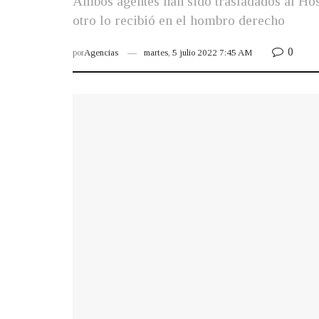
Ambos agentes han sido trasladados al Hosp
otro lo recibió en el hombro derecho
0
por
Agencias
martes, 5 julio 2022 7:45 AM