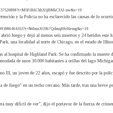
49324237520898?t=M5FiR6CkbXIjBMkCfAl-uw&s=19
nción y la Policía no ha esclarecido las causas de lo ocurri
44148993986404353?t=Nt0mzXUf67QdmqHfc0Iemg&s=19
brió fuego y dejó al menos seis muertos y 24 heridos este lun
rk, una localidad al norte de Chicago, en el estado de Illino
s al hospital de Highland Park. Se ha confirmado la muerte de
comodada de unos 30.000 habitantes a orillas del lago Michiga
 III, un joven de 22 años, escapó y fue descrito por la poli
a de fuego” en un techo cercano. Más tarde, tras una breve pe
era muy difícil de ver”, dijo el portavoz de la fuerza de crí