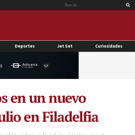
Deportes
Jet Set
Curiosidades
os en un nuevo
ulio en Filadelfia