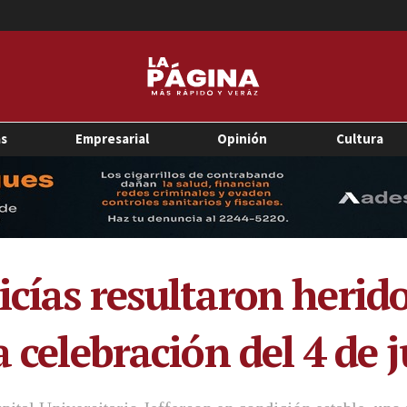
as
Empresarial
Opinión
Cultura
icías resultaron herid
 celebración del 4 de j