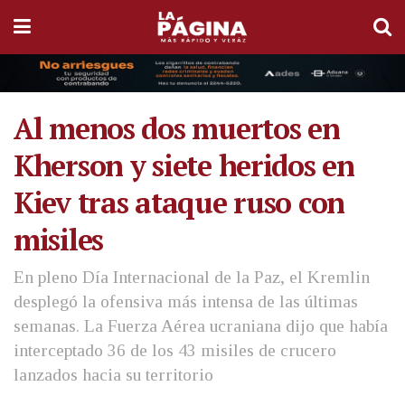
Al menos dos muertos en
Kherson y siete heridos en
Kiev tras ataque ruso con
misiles
En pleno Día Internacional de la Paz, el Kremlin
desplegó la ofensiva más intensa de las últimas
semanas. La Fuerza Aérea ucraniana dijo que había
interceptado 36 de los 43 misiles de crucero
lanzados hacia su territorio