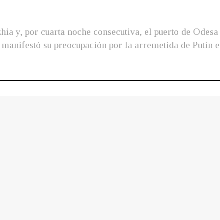
hia y, por cuarta noche consecutiva, el puerto de Odes
 manifestó su preocupación por la arremetida de Putin e