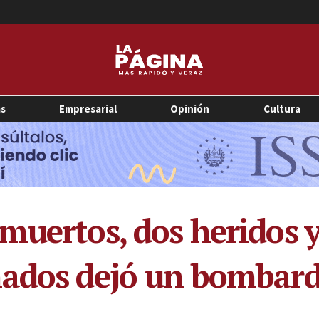
as
Empresarial
Opinión
Cultura
muertos, dos heridos 
ñados dejó un bombard