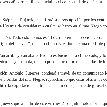
sos daños en edificios, incluido el del consulado de China.
, Stéphane Dujarric, manifestó su preocupación por los conti
e Ucrania de considerar a cualquier barco en el mar Negro co
ción. Todo esto no nos está llevando en la dirección correcta
trigo, del maíz…”, declaró el portavoz durante una rueda de p
 Van arriba y van abajo. Eso no es bueno para el mercado, y l
eden pagar comida, que no pueden permitirse la subidas de lo
ación, António Guterres, condenó a través de un comunicado lo
os a orillas del mar Negro, reprochando que estas ofensivas c
tar la exportación sin trabas de alimentos, aceite de girasol y
 jueves que a partir de este viernes 21 de julio todos los b