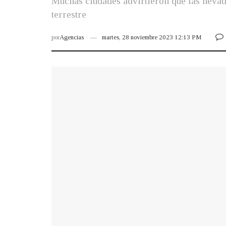
Muchas ciudades advirtieron que las nevada
terrestre
por
Agencias
martes, 28 noviembre 2023 12:13 PM