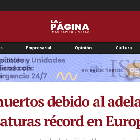
as
Empresarial
Opinión
Cultura
uertos debido al adela
aturas récord en Euro