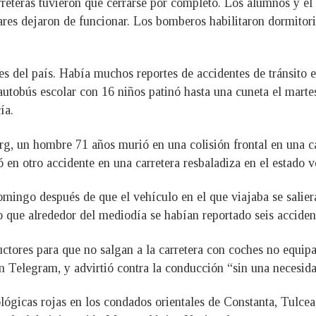
eteras tuvieron que cerrarse por completo. Los alumnos y el 
lares dejaron de funcionar. Los bomberos habilitaron dormitor
es del país. Había muchos reportes de accidentes de tránsito e
utobús escolar con 16 niños patinó hasta una cuneta el marte
ía.
, un hombre 71 años murió en una colisión frontal en una car
ó en otro accidente en una carretera resbaladiza en el estado
go después de que el vehículo en el que viajaba se saliera de
 que alrededor del mediodía se habían reportado seis accident
tores para que no salgan a la carretera con coches no equipa
 Telegram, y advirtió contra la conducción “sin una necesida
ógicas rojas en los condados orientales de Constanta, Tulcea,