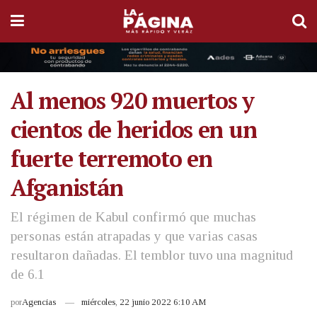
Al menos 920 muertos y
cientos de heridos en un
fuerte terremoto en
Afganistán
El régimen de Kabul confirmó que muchas
personas están atrapadas y que varias casas
resultaron dañadas. El temblor tuvo una magnitud
de 6.1
por
Agencias
miércoles, 22 junio 2022 6:10 AM