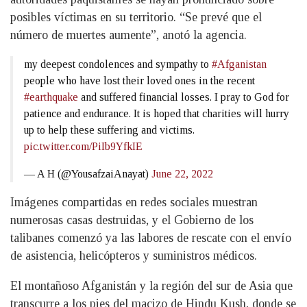
posibles víctimas en su territorio. “Se prevé que el
número de muertes aumente”, anotó la agencia.
my deepest condolences and sympathy to
#Afganistan
people who have lost their loved ones in the recent
#earthquake
and suffered financial losses. I pray to God for
patience and endurance. It is hoped that charities will hurry
up to help these suffering and victims.
pic.twitter.com/PiIb9YfkIE
— A H (@YousafzaiAnayat)
June 22, 2022
Imágenes compartidas en redes sociales muestran
numerosas casas destruidas, y el Gobierno de los
talibanes comenzó ya las labores de rescate con el envío
de asistencia, helicópteros y suministros médicos.
El montañoso Afganistán y la región del sur de Asia que
transcurre a los pies del macizo de Hindu Kush, donde se