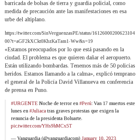
barricada de bolsas de tierra y guardia policial, como
medida de precaución ante las manifestaciones en esa
urbe del altiplano.
https://twitter.com/SinVerguenzasPE/status/16126000200623104
00?t=aGF2kXCkt0KbzKaTam1-Ww&s=19
«Estamos preocupados por lo que está pasando en la
ciudad. El problema es que quieren dañar el aeropuerto.
Están utilizando bombardas. Tenemos más de 50 policías
heridos. Estamos llamando a la calma», explicó temprano
el general de la Policía David Villanueva en conferencia
de prensa en Puno.
#URGENTE
Noche de terror en
#Perú
: Van 17 muertos este
lunes en
#Juliaca
tras graves protestas que exigen la
renuncia de la presidenta Boluarte.
pic.twitter.com/YHs9hMCx5T
— Vanguardia (@vanguardiacom)
January 10, 2023