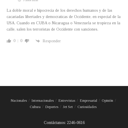
3 años atrás
La doble moral e hipocrecia de los derechos humanos y de las
cacariadas libertades y democraticas de Occidente, en especial de la
USA. Cuando en CUBA o Nicaragua o Venezuela se tropieza en la
calle, salen los terroristas de Occidente con sanciones.
0
0
Responder
Nacionales
Internacionales
Entrevistas
Empresarial
Opinión
Cultura
Deportes
Jet Set
Curiosidades
Contáctanos: 2246-0616