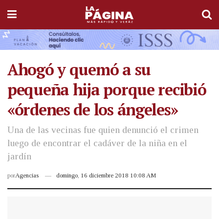
Ahogó y quemó a su
pequeña hija porque recibió
«órdenes de los ángeles»
Una de las vecinas fue quien denunció el crimen
luego de encontrar el cadáver de la niña en el
jardín
por
Agencias
domingo, 16 diciembre 2018 10:08 AM