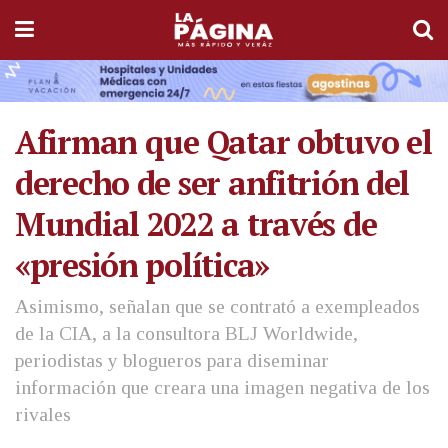
Afirman que Qatar obtuvo el
derecho de ser anfitrión del
Mundial 2022 a través de
«presión política»
Asimismo, señalan que se contrató a exempleados
de la CIA, a la consultora BLJ Worldwide,
periodistas y blogueros para diseminar
información que creara una imagen negativa de los
rivales