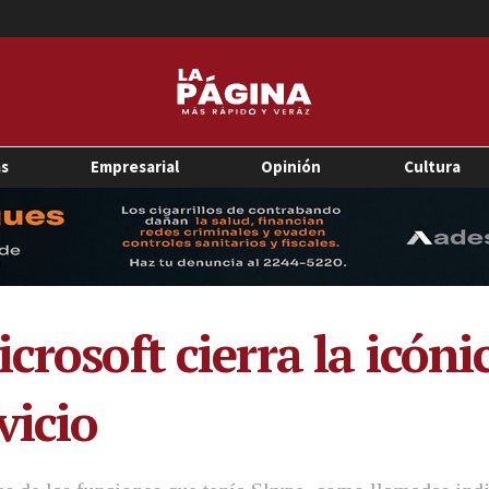
as
Empresarial
Opinión
Cultura
crosoft cierra la icón
vicio