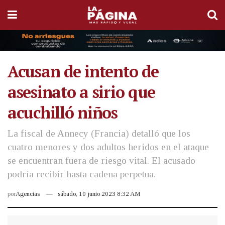
Acusan de intento de
asesinato a sirio que
acuchilló niños
La fiscal de Annecy (Francia) detalló que los
cuatro menores y dos adultos heridos en el ataque
se encuentran fuera de riesgo vital. El acusado
podría recibir hasta cadena perpetua.
por
Agencias
sábado, 10 junio 2023 8:32 AM