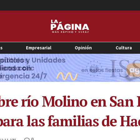
as
Empresarial
Opinión
Cultura
re río Molino en San 
ara las familias de Ha
0
 11:11 AM