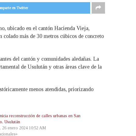
mparte en Twitter
no, ubicado en el cantón Hacienda Vieja,
an colado más de 30 metros cúbicos de concreto
tantes del cantón y comunidades aledañas. La
rtamental de Usulután y otras áreas clave de la
stóricamente menos atendidas, priorizando
icia reconstrucción de calles urbanas en San
io, Usulután
s, 26 enero 2024 10:52 AM
cionales»