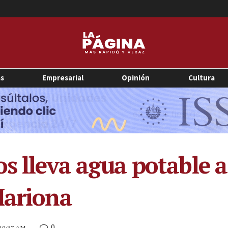
as
Empresarial
Opinión
Cultura
os lleva agua potable 
Mariona
0
 10:37 AM