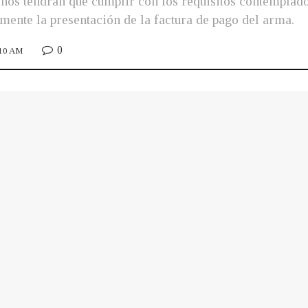
ños tendrán que cumplir con los requisitos contemplados
ente la presentación de la factura de pago del arma.
0
:10 AM