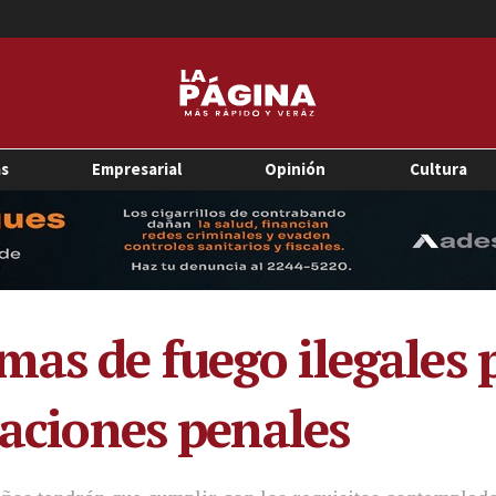
as
Empresarial
Opinión
Cultura
as de fuego ilegales 
saciones penales