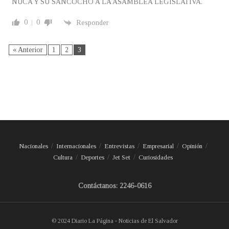
NUCA Y SU SANCOCHO A LA ASAMBLEA LEGISLATIVA.
0
0
Responder
« Anterior
1
2
3
Nacionales
Internacionales
Entrevistas
Empresarial
Opinión
Cultura
Deportes
Jet Set
Curiosidades
Contáctanos: 2246-0616
© 2024 Diario La Página - Noticias de El Salvador