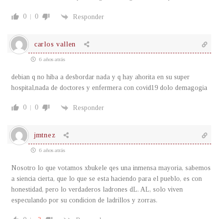
0
0
Responder
carlos vallen
6 años atrás
debian q no hiba a desbordar nada y q hay ahorita en su super
hospital,nada de doctores y enfermera con covid19 dolo demagogia
0
0
Responder
jmtnez
6 años atrás
Nosotro lo que votamos xbukele qes una inmensa mayoria, sabemos
a siencia cierta, que lo que se esta haciendo para el pueblo, es con
honestidad, pero lo verdaderos ladrones dL. AL, solo viven
especulando por su condicion de ladrillos y zorras.