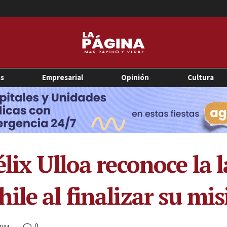
as
Empresarial
Opinión
Cultura
lix Ulloa reconoce la l
le al finalizar su mis
0
8 PM