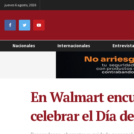
jueves 6 agosto, 2026
Nacionales
Internacionales
Entrevist
En Walmart encu
celebrar el Día d