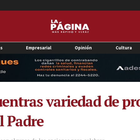
as
Empresarial
Opinión
Cultura
entras variedad de pr
el Padre