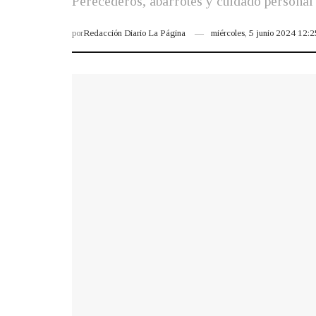
Perecederos, abarrotes y cuidado personal 
por
Redacción Diario La Página
miércoles, 5 junio 2024 12: