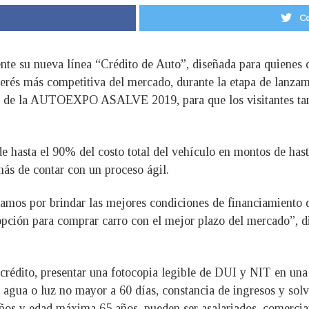
Co
 su nueva línea “Crédito de Auto”, diseñada para quienes d
nterés más competitiva del mercado, durante la etapa de lanza
rco de la AUTOEXPO ASALVE 2019, para que los visitantes ta
sta el 90% del costo total del vehículo en montos de hasta
más de contar con un proceso ágil.
por brindar las mejores condiciones de financiamiento que f
opción para comprar carro con el mejor plazo del mercado”, 
crédito, presentar una fotocopia legible de DUI y NIT en una h
agua o luz no mayor a 60 días, constancia de ingresos y solve
años y edad máxima 65 años, pueden ser asalariados, comercia