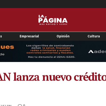
as
Empresarial
Opinión
Cultura
 lanza nuevo crédito
0
 12:52 PM