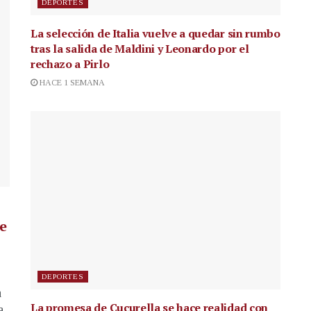
DEPORTES
La selección de Italia vuelve a quedar sin rumbo
tras la salida de Maldini y Leonardo por el
rechazo a Pirlo
HACE 1 SEMANA
de
DEPORTES
a
La promesa de Cucurella se hace realidad con
a