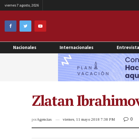
viernes 7 agosto, 2026
Nacionales
Internacionales
Entrevist
Zlatan Ibrahimov
0
por
Agencias
viernes, 11 mayo 2018 7:38 PM