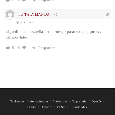
Responder
TU TATA MANDA
3 años atrás
al gordita fue la extrella, pero tiene que parar comer pupusas y
platanos fritos
0
0
Responder
Nacionales
Internacionales
Entrevistas
Empresarial
Opinión
Cultura
Deportes
Jet Set
Curiosidades