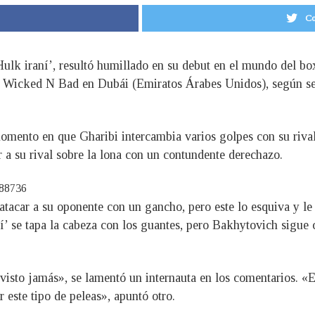
Co
ulk iraní’, resultó humillado en su debut en el mundo del b
 Wicked N Bad en Dubái (Emiratos Árabes Unidos), según se 
omento en que Gharibi intercambia varios golpes con su riv
r a su rival sobre la lona con un contundente derechazo.
588736
tacar a su oponente con un gancho, pero este lo esquiva y le 
í’ se tapa la cabeza con los guantes, pero Bakhytovich sigue c
visto jamás», se lamentó un internauta en los comentarios. «
este tipo de peleas», apuntó otro.