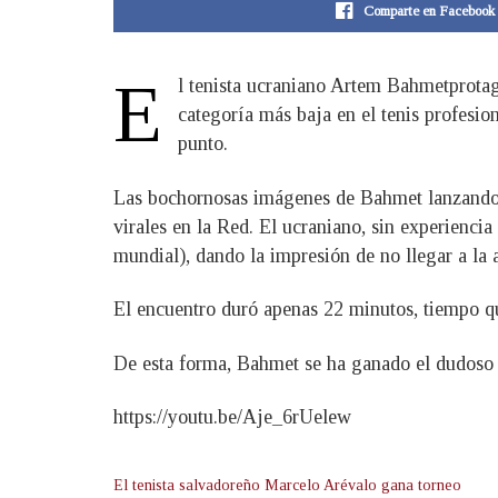
Comparte en Facebook
E
l tenista ucraniano Artem Bahmetprotago
categoría más baja en el tenis profesio
punto.
Las bochornosas imágenes de Bahmet lanzando ra
virales en la Red. El ucraniano, sin experiencia 
mundial), dando la impresión de no llegar a la a
El encuentro duró apenas 22 minutos, tiempo qu
De esta forma, Bahmet se ha ganado el dudoso h
https://youtu.be/Aje_6rUelew
El tenista salvadoreño Marcelo Arévalo gana torneo