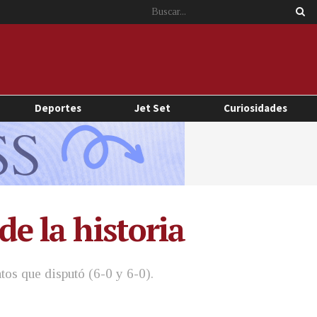
Deportes
Jet Set
Curiosidades
de la historia
os que disputó (6-0 y 6-0).