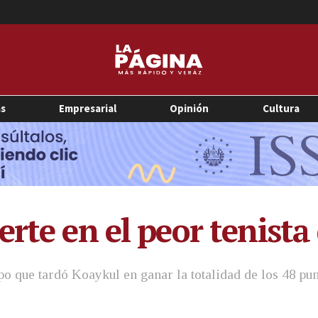
as
Empresarial
Opinión
Cultura
rte en el peor tenista 
o que tardó Koaykul en ganar la totalidad de los 48 punt