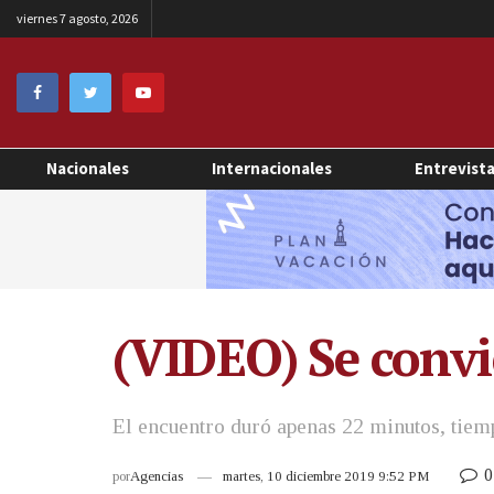
viernes 7 agosto, 2026
Nacionales
Internacionales
Entrevist
(VIDEO) Se convie
El encuentro duró apenas 22 minutos, tiemp
0
por
Agencias
martes, 10 diciembre 2019 9:52 PM