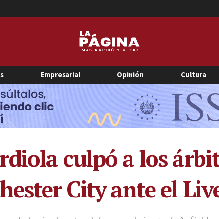
as
Empresarial
Opinión
Cultura
iola culpó a los árbit
ester City ante el Liv