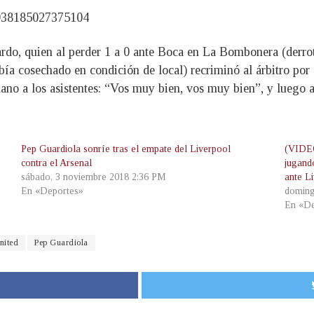
93938185027375104
rdo, quien al perder 1 a 0 ante Boca en La Bombonera (derrota 
ía cosechado en condición de local) recriminó al árbitro por 
a mano a los asistentes: “Vos muy bien, vos muy bien”, y lueg
Pep Guardiola sonríe tras el empate del Liverpool
(VIDEO
contra el Arsenal
jugand
sábado, 3 noviembre 2018 2:36 PM
ante L
En «Deportes»
doming
En «De
nited
Pep Guardiola