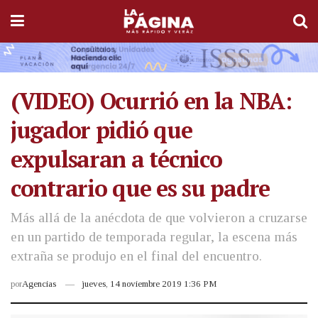
(VIDEO) Ocurrió en la NBA:
jugador pidió que
expulsaran a técnico
contrario que es su padre
Más allá de la anécdota de que volvieron a cruzarse
en un partido de temporada regular, la escena más
extraña se produjo en el final del encuentro.
por
Agencias
jueves, 14 noviembre 2019 1:36 PM